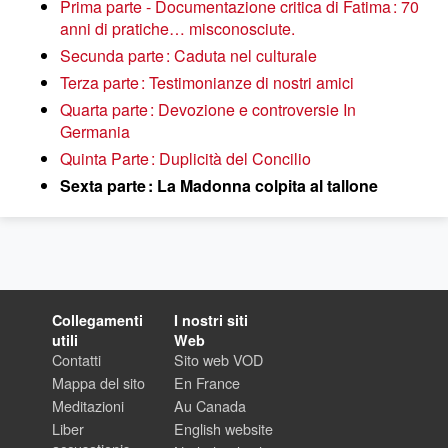
Prima parte - Documentazione critica di Fatima : 70
anni di pratiche… misconosciute.
Secunda parte : Caduta nel culturale
Terza parte : Testimonianze di nostri amici
Quarta parte : Devozione e controversie In
Germania
Quinta Parte : Duplicità del Concilio
Sexta parte : La Madonna colpita al tallone
Collegamenti
I nostri siti
utili
Web
Contatti
Sito web VOD
Mappa del sito
En France
Meditazioni
Au Canada
Liber
English website