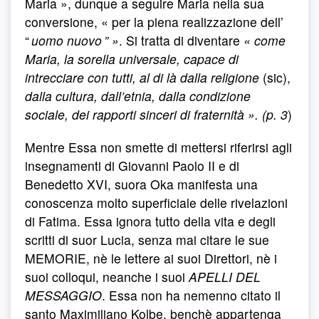
Maria », dunque a seguire Maria nella sua
conversione, « per la piena realizzazione dell’
“
uomo nuovo ” »
. Si tratta di diventare
« come
Maria, la sorella universale, capace di
intrecciare con tutti, al di là dalla religione
(sic),
dalla cultura, dall’etnia, dalla condizione
sociale, dei rapporti sinceri di fraternità ». (p. 3
)
Mentre Essa non smette di mettersi riferirsi agli
insegnamenti di Giovanni Paolo II e di
Benedetto XVI, suora Oka manifesta una
conoscenza molto superficiale delle rivelazioni
di Fatima. Essa ignora tutto della vita e degli
scritti di suor Lucia, senza mai citare le sue
MEMORIE, nè le lettere ai suoi Direttori, nè i
suoi colloqui, neanche i suoi
APELLI DEL
MESSAGGIO
. Essa non ha nemenno citato il
santo Maximiliano Kolbe, benchè appartenga