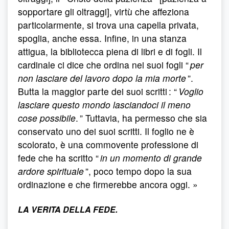
sopportare gli oltraggi], virtù che affeziona
particolarmente, si trova una capella privata,
spoglia, anche essa. Infine, in una stanza
attigua, la bibliotecca piena di libri e di fogli. Il
cardinale ci dice che ordina nei suoi fogli “
per
non lasciare del lavoro dopo la mia morte
”.
Butta la maggior parte dei suoi scritti : “
Voglio
lasciare questo mondo lasciandoci il meno
cose possibile
. ” Tuttavia, ha permesso che sia
conservato uno dei suoi scritti. Il foglio ne è
scolorato, è una commovente professione di
fede che ha scritto “
in un momento di grande
ardore spirituale
”, poco tempo dopo la sua
ordinazione e che firmerebbe ancora oggi. »
LA VERITA DELLA FEDE.