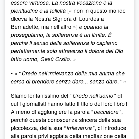
essere virtuosa. La nostra vocazione è la
plenitudine e la felicità
[« non in questo mondo
diceva la Nostra Signora di Lourdes a
Bernadette, ma nell’altro »]
e quando la
proseguiamo, la sofferenza è un limite. È
perché il senso della sofferenza lo capiamo
perfettamente solo attraverso il dolore del Dio
fatto uomo, Gesù Crsito.
»
• « “
Credo nell’irrilevanza della mia anima che
cerca di prendere senza dare... senza dare
. ” »
Siamo lontanissimo del “
Credo nell’uomo
” di
cui i giornalisti hanno fatto il titolo del loro libro !
A meno di aggiungiere la parola “
peccatore
”,
perché questa conoscenza sincera della sua
piccolezza, della sua “
irrilevanza
”, ci introduce
alla parola privileggiata della meditazione della