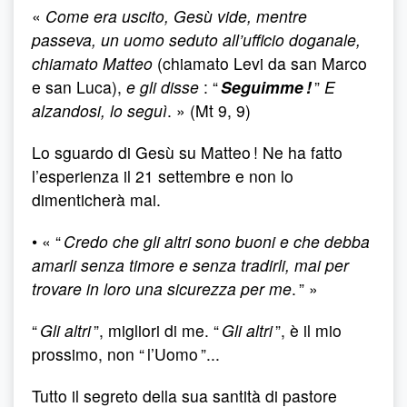
«
Come era uscito, Gesù vide, mentre
passeva, un uomo seduto all’ufficio doganale,
chiamato Matteo
(chiamato Levi da san Marco
e san Luca),
e gli disse
: “
Seguimme !
”
E
alzandosi, lo seguì
. » (Mt 9, 9)
Lo sguardo di Gesù su Matteo ! Ne ha fatto
l’esperienza il 21 settembre e non lo
dimenticherà mai.
• « “
Credo che gli altri sono buoni e che debba
amarli senza timore e senza tradirli, mai per
trovare in loro una sicurezza per me
. ” »
“
Gli altri
”, migliori di me. “
Gli altri
”, è il mio
prossimo, non “ l’Uomo ”...
Tutto il segreto della sua santità di pastore