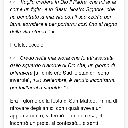
• « “
Voglio credere in Dio il Padre, che mi ama
come un figlio, e in Gesù, Nostro Signore, che
ha penetrato la mia vita con il suo Spirito per
farmi sorridere e per portarmi così fino al regno
della vita eterna.
” »
Il Cielo, eccolo !
• « “
Credo nella mia storia che fu attraversata
dallo sguardo d’amore di Dio che, un giorno di
primavera
[all’emisfero Sud le stagioni sono
invertite],
il 21 settembre, è venuto incontrarmi
per invitarmi a seguirlo
. ” »
Era il giorno della festa di San Matteo. Prima di
ritrovare degli amici con i quali aveva un
appuntamento, si fermò in una chiesa, ci
incontrò un prete, si confessò... e sentì