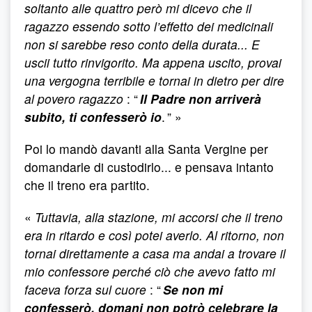
soltanto alle quattro però mi dicevo che il
ragazzo essendo sotto l’effetto dei medicinali
non si sarebbe reso conto della durata... E
uscii tutto rinvigorito. Ma appena uscito, provai
una vergogna terribile e tornai in dietro per dire
al povero ragazzo
: “
Il Padre non arriverà
subito, ti confesserò io
. ” »
Poi lo mandò davanti alla Santa Vergine per
domandarle di custodirlo... e pensava intanto
che il treno era partito.
«
Tuttavia, alla stazione, mi accorsi che il treno
era in ritardo e così potei averlo. Al ritorno, non
tornai direttamente a casa ma andai a trovare il
mio confessore perché ciò che avevo fatto mi
faceva forza sul cuore
: “
Se non mi
confesserò, domani non potrò celebrare la