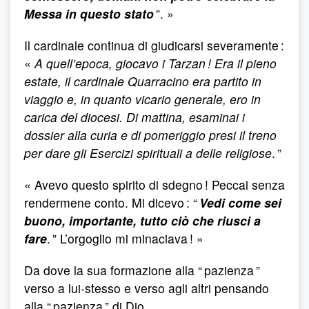
Messa in questo stato
”. »
Il cardinale continua di giudicarsi severamente :
«
A quell’epoca, giocavo i Tarzan ! Era il pieno
estate, il cardinale Quarracino era partito in
viaggio e, in quanto vicario generale, ero in
carica del diocesi. Di mattina, esaminai i
dossier alla curia e di pomeriggio presi il treno
per dare gli Esercizi spirituali a delle religiose
. ”
« Avevo questo spirito di sdegno ! Peccai senza
rendermene conto. Mi dicevo : “
Vedi come sei
buono, importante, tutto ciò che riusci a
fare
. ” L’orgoglio mi minaciava ! »
Da dove la sua formazione alla “ pazienza ”
verso a lui-stesso e verso agli altri pensando
alla “ pazienza ” di Dio.