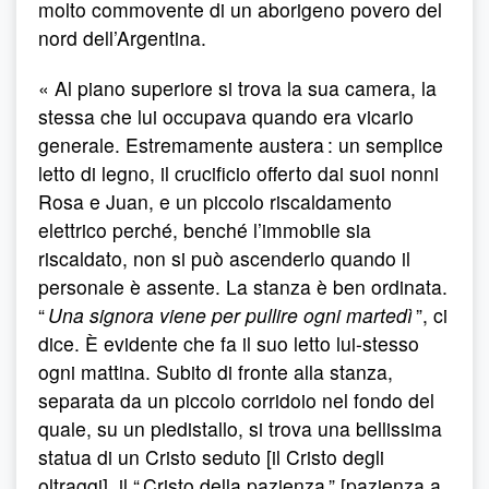
molto commovente di un aborigeno povero del
nord dell’Argentina.
« Al piano superiore si trova la sua camera, la
stessa che lui occupava quando era vicario
generale. Estremamente austera : un semplice
letto di legno, il crucificio offerto dai suoi nonni
Rosa e Juan, e un piccolo riscaldamento
elettrico perché, benché l’immobile sia
riscaldato, non si può ascenderlo quando il
personale è assente. La stanza è ben ordinata.
“
Una signora viene per pullire ogni martedì
”, ci
dice. È evidente che fa il suo letto lui-stesso
ogni mattina. Subito di fronte alla stanza,
separata da un piccolo corridoio nel fondo del
quale, su un piedistallo, si trova una bellissima
statua di un Cristo seduto [il Cristo degli
oltraggi], il “ Cristo della pazienza ” [pazienza a