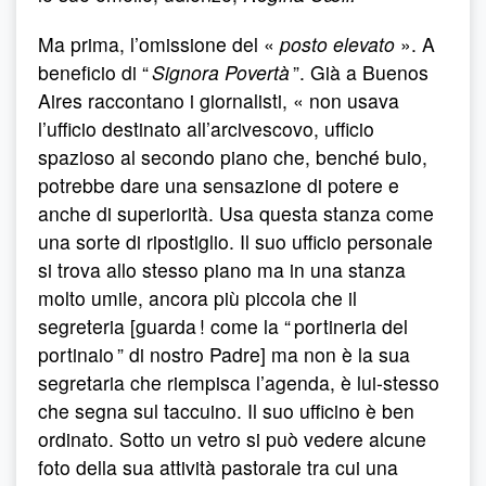
Ma prima, l’omissione del «
posto elevato
». A
beneficio di “
Signora Povertà
”. Già a Buenos
Aires raccontano i giornalisti, « non usava
l’ufficio destinato all’arcivescovo, ufficio
spazioso al secondo piano che, benché buio,
potrebbe dare una sensazione di potere e
anche di superiorità. Usa questa stanza come
una sorte di ripostiglio. Il suo ufficio personale
si trova allo stesso piano ma in una stanza
molto umile, ancora più piccola che il
segreteria [guarda ! come la “ portineria del
portinaio ” di nostro Padre] ma non è la sua
segretaria che riempisca l’agenda, è lui-stesso
che segna sul taccuino. Il suo ufficino è ben
ordinato. Sotto un vetro si può vedere alcune
foto della sua attività pastorale tra cui una