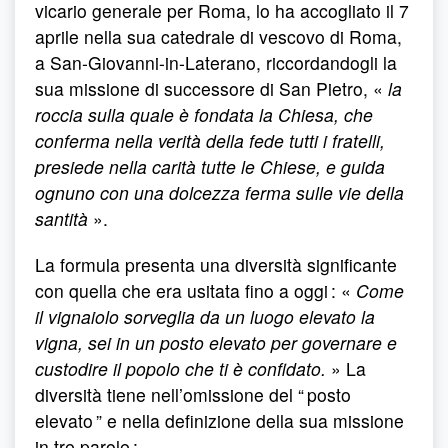
vicario generale per Roma, lo ha accogliato il 7
aprile nella sua catedrale di vescovo di Roma,
a San-Giovanni-in-Laterano, riccordandogli la
sua missione di successore di San Pietro, «
la
roccia sulla quale è fondata la Chiesa, che
conferma nella verità della fede tutti i fratelli,
presiede nella carità tutte le Chiese, e guida
ognuno con una dolcezza ferma sulle vie della
santità
».
La formula presenta una diversità significante
con quella che era usitata fino a oggi : «
Come
il vignaiolo sorveglia da un luogo elevato la
vigna, sei in un posto elevato per governare e
custodire il popolo che ti è confidato.
» La
diversità tiene nell’omissione del “ posto
elevato ” e nella definizione della sua missione
in tre parole :