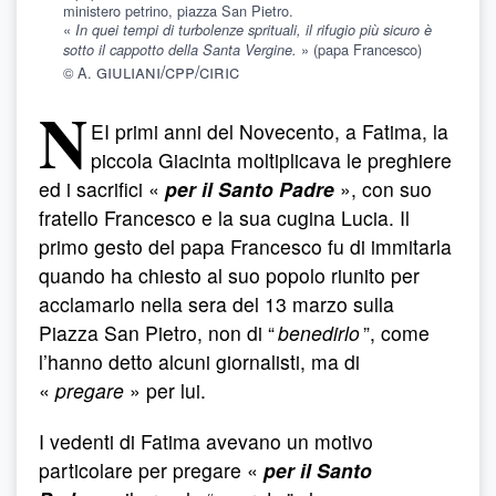
ministero petrino, piazza San Pietro.
«
In quei tempi di turbolenze sprituali, il rifugio più sicuro è
» (papa Francesco)
sotto il cappotto della Santa Vergine.
giuliani/cpp/ciric
© A.
N
EI primi anni del Novecento, a Fatima, la
piccola Giacinta moltiplicava le preghiere
ed i sacrifici «
per il Santo Padre
», con suo
fratello Francesco e la sua cugina Lucia. Il
primo gesto del papa Francesco fu di immitarla
quando ha chiesto al suo popolo riunito per
acclamarlo nella sera del 13 marzo sulla
Piazza San Pietro, non di “
benedirlo
”, come
l’hanno detto alcuni giornalisti, ma di
«
pregare
» per lui.
I vedenti di Fatima avevano un motivo
particolare per pregare «
per il Santo