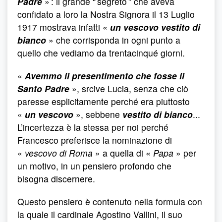
Padre
» : il grande “ segreto ” che aveva
confidato a loro la Nostra Signora il 13 Luglio
1917 mostrava infatti «
un vescovo vestito di
bianco
» che corrisponda in ogni punto a
quello che vediamo da trentacinqué giorni.
«
Avemmo il presentimento che fosse il
Santo Padre
», srcive Lucia, senza che ciò
paresse esplicitamente perché era piuttosto
«
un vescovo
», sebbene
vestito di bianco
...
L’incertezza è la stessa per noi perché
Francesco preferisce la nominazione di
«
vescovo di Roma
» a quella di «
Papa
» per
un motivo, in un pensiero profondo che
bisogna discernere.
Questo pensiero è contenuto nella formula con
la quale il cardinale Agostino Vallini, il suo