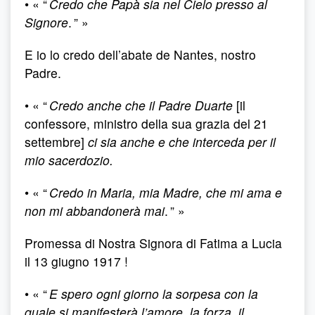
• « “
Credo che Papà sia nel Cielo presso al
Signore
. ” »
E io lo credo dell’abate de Nantes, nostro
Padre.
• « “
Credo anche che il Padre Duarte
[il
confessore, ministro della sua grazia del 21
settembre]
ci sia anche e che interceda per il
mio sacerdozio.
• « “
Credo in Maria, mia Madre, che mi ama e
non mi
abbandonerà mai
. ” »
Promessa di Nostra Signora di Fatima a Lucia
il 13 giugno 1917 !
• « “
E spero ogni giorno la sorpesa con la
quale si manifesterà l’amore, la forza, il