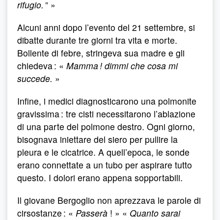
rifugio.
” »
Alcuni anni dopo l’evento del 21 settembre, si
dibatte durante tre giorni tra vita e morte.
Bollente di febre, stringeva sua madre e gli
chiedeva : «
Mamma ! dimmi che cosa mi
succede.
»
Infine, i medici diagnosticarono una polmonite
gravissima : tre cisti necessitarono l’ablazione
di una parte del polmone destro. Ogni giorno,
bisognava iniettare del siero per pullire la
pleura e le cicatrice. A quell’epoca, le sonde
erano connettate a un tubo per aspirare tutto
questo. I dolori erano appena sopportabili.
Il giovane Bergoglio non aprezzava le parole di
cirsostanze : «
Passerà
! » «
Quanto sarai