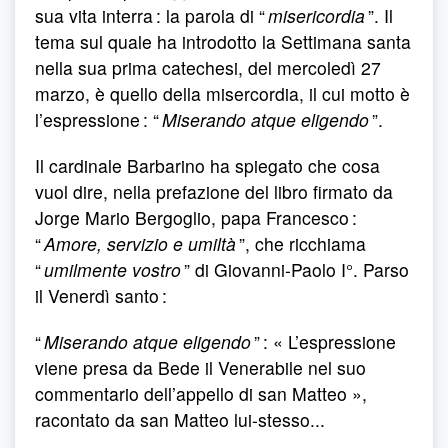
sua vita interra : la parola di “
misericordia
”. Il
tema sul quale ha introdotto la Settimana santa
nella sua prima catechesi, del mercoledì 27
marzo, è quello della misercordia, il cui motto è
l’espressione : “
Miserando atque eligendo
”.
Il cardinale Barbarino ha spiegato che cosa
vuol dire, nella prefazione del libro firmato da
Jorge Mario Bergoglio, papa Francesco :
“
Amore, servizio e umiltà
”, che ricchiama
“
umilmente vostro
” di Giovanni-Paolo I°. Parso
il Venerdì santo :
“
Miserando atque eligendo
” : « L’espressione
viene presa da Bede il Venerabile nel suo
commentario dell’appello di san Matteo »,
racontato da san Matteo lui-stesso...