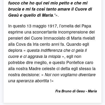
fuoco che ho qui nel mio petto e che mi
brucia e mi fa così tanto amare il Cuore di
Gesù e quello di Maria
.”
».
In questo 13 maggio 1917, l’omelia del Papa
esprime una sconcertante incomprensione dei
pensieri del Cuore Immacolato di Maria rivelati
alla Cova da Iria cento anni fa. Quando egli
deplora «
questa indifferenza che ci gela il
cuore e ci aggrava la miopia
», egli non
potrebbe dire meglio, e questo Pontefice caro
alla nostra Madre celeste ci detta egli stesso la
nostra decisione: «
Noi non vogliamo diventare
una speranza abortita
!»
Fra Bruno di Gesu - Maria