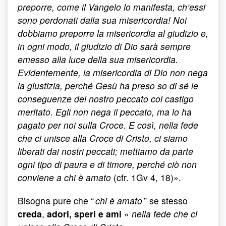
preporre, come il Vangelo lo manifesta, ch’essi
sono perdonati dalla sua misericordia! Noi
dobbiamo preporre la misericordia al giudizio e,
in ogni modo, il giudizio di Dio sarà sempre
emesso alla luce della sua misericordia.
Evidentemente, la misericordia di Dio non nega
la giustizia, perché Gesù ha preso so di sé le
conseguenze del nostro peccato col castigo
meritato. Egli non nega il peccato, ma lo ha
pagato per noi sulla Croce. E così, nella fede
che ci unisce alla Croce di Cristo, ci siamo
liberati dai nostri peccati; mettiamo da parte
ogni tipo di paura e di timore, perché ciò non
conviene a chi è amato
(cfr. 1Gv 4, 18)».
Bisogna pure che “
chi è amato
” se stesso
creda
,
adori, speri e ami
«
nella fede che ci