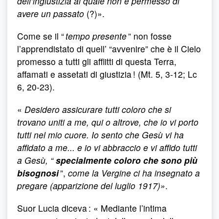
dell’ingiustizia al quale non è permesso di
avere un passato
(?)».
Come se il “
tempo presente
” non fosse
l’apprendistato di quell’ “avvenire” che è il Cielo
promesso a tutti gli afflitti di questa Terra,
affamati e assetati di giustizia ! (Mt. 5, 3-12; Lc
6, 20-23).
«
Desidero assicurare tutti coloro che si
trovano uniti a me, qui o altrove, che io vi porto
tutti nel mio cuore. Io sento che Gesù vi ha
affidato a me... e io vi abbraccio e vi affido tutti
a Gesù, “
specialmente coloro che sono più
bisognosi
”,
come la Vergine ci ha insegnato a
pregare (apparizione del luglio 1917)»
.
Suor Lucia diceva : « Mediante l’intima