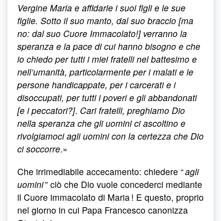
Vergine Maria e affidarle i suoi figli e le sue
figlie. Sotto il suo manto, dal suo braccio [ma
no: dal suo Cuore Immacolato!] verranno la
speranza e la pace di cui hanno bisogno e che
io chiedo per tutti i miei fratelli nel battesimo e
nell’umanità, particolarmente per i malati e le
persone handicappate, per i carcerati e i
disoccupati, per tutti i poveri e gli abbandonati
[e i peccatori?]
.
Cari fratelli, preghiamo Dio
nella speranza che gli uomini ci ascoltino e
rivolgiamoci agli uomini con la certezza che Dio
ci soccorre
.»
Che irrimediabile accecamento: chiedere “
agli
uomini
” ciò che Dio vuole concederci mediante
il Cuore immacolato di Maria ! E questo, proprio
nel giorno in cui Papa Francesco canonizza