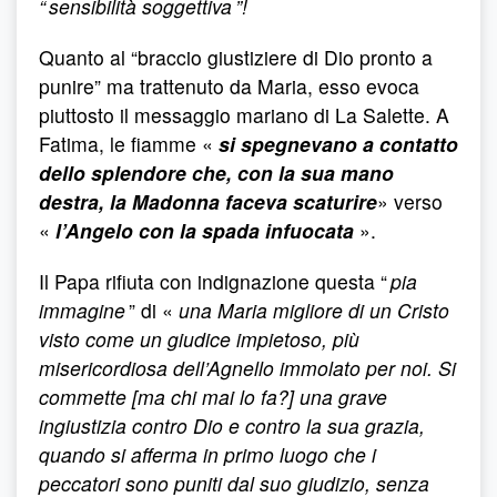
“ sensibilità soggettiva ”!
Quanto al “braccio giustiziere di Dio pronto a
punire” ma trattenuto da Maria, esso evoca
piuttosto il messaggio mariano di La Salette. A
Fatima, le fiamme «
si spegnevano a contatto
dello splendore che, con la sua mano
destra, la Madonna faceva scaturire
» verso
«
l’Angelo con la spada infuocata
».
Il Papa rifiuta con indignazione questa “
pia
immagine
” di «
una Maria migliore di un Cristo
visto come un giudice impietoso, più
misericordiosa dell’Agnello immolato per noi. Si
commette [ma chi mai lo fa?] una grave
ingiustizia contro Dio e contro la sua grazia,
quando si afferma in primo luogo che i
peccatori sono puniti dal suo giudizio, senza