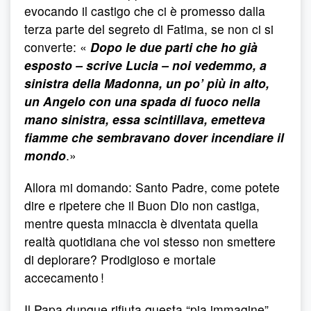
evocando il castigo che ci è promesso dalla
terza parte del segreto di Fatima, se non ci si
converte: «
Dopo le due parti che ho già
esposto – scrive Lucia – noi vedemmo, a
sinistra della Madonna, un po’ più in alto,
un Angelo con una spada di fuoco nella
mano sinistra, essa scintillava, emetteva
fiamme che sembravano dover incendiare il
mondo
.»
Allora mi domando: Santo Padre, come potete
dire e ripetere che il Buon Dio non castiga,
mentre questa minaccia è diventata quella
realtà quotidiana che voi stesso non smettere
di deplorare? Prodigioso e mortale
accecamento !
Il Papa dunque rifiuta questa “pia immagine”