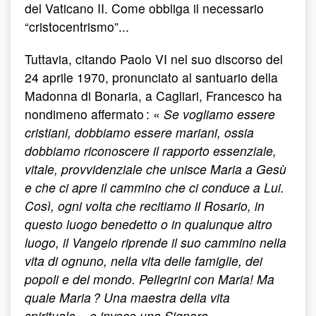
del Vaticano II. Come obbliga il necessario
“cristocentrismo”...
Tuttavia, citando Paolo VI nel suo discorso del
24 aprile 1970, pronunciato al santuario della
Madonna di Bonaria, a Cagliari, Francesco ha
nondimeno affermato : «
Se vogliamo essere
cristiani, dobbiamo essere mariani, ossia
dobbiamo riconoscere il rapporto essenziale,
vitale, provvidenziale che unisce Maria a Gesù
e che ci apre il cammino che ci conduce a Lui.
Così, ogni volta che recitiamo il Rosario, in
questo luogo benedetto o in qualunque altro
luogo, il Vangelo riprende il suo cammino nella
vita di ognuno, nella vita delle famiglie, dei
popoli e del mondo. Pellegrini con Maria! Ma
quale Maria ? Una maestra della vita
spirituale... o invece una Signora