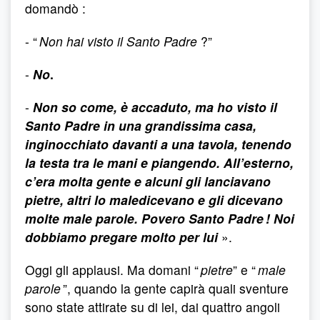
domandò :
- “
Non hai visto il Santo Padre
?”
-
No
.
-
Non so come, è accaduto, ma ho visto il
Santo Padre in una grandissima casa,
inginocchiato davanti a una tavola, tenendo
la testa tra le mani e piangendo. All’esterno,
c’era molta gente e alcuni gli lanciavano
pietre, altri lo maledicevano e gli dicevano
molte male parole. Povero Santo Padre ! Noi
dobbiamo pregare molto per lui
».
Oggi gli applausi. Ma domani “
pietre
” e “
male
parole
”, quando la gente capirà quali sventure
sono state attirate su di lei, dai quattro angoli