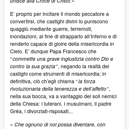
unisce alla Croce di Cristo
.»
E’ proprio per incitare il mondo peccatore a
convertirsi, che castighi divini lo puniscono
quaggiù mediante guerre, terremoti,
inondazioni, al fine di strapparlo all’Inferno e di
renderlo capace di gioire della misericordia in
Cielo. E’ dunque Papa Francesco che
“
commette una grave ingiustizia contro Dio e
contro la sua grazia
”, negando la realtà dei
castighi come strumenti di misericordia; in
definitiva, ciò ch’egli chiama “
la forza
rivoluzionaria della tenerezza e dell’affetto
”,
nella sua bocca, va a vantaggio dei soli nemici
della Chiesa: i luterani, i musulmani, il padre
Gréa, i divorziati-risposati...
«
Che ognuno di noi possa diventare, con