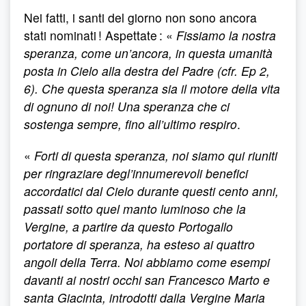
Nei fatti, i santi del giorno non sono ancora
stati nominati ! Aspettate : «
Fissiamo la nostra
speranza, come un’ancora, in questa umanità
posta in Cielo alla destra del Padre (cfr. Ep 2,
6). Che questa speranza sia il motore della vita
di ognuno di noi! Una speranza che ci
sostenga sempre, fino all’ultimo respiro
.
«
Forti di questa speranza, noi siamo qui riuniti
per ringraziare degl’innumerevoli benefici
accordatici dal Cielo durante questi cento anni,
passati sotto quel manto luminoso che la
Vergine, a partire da questo Portogallo
portatore di speranza, ha esteso ai quattro
angoli della Terra. Noi abbiamo come esempi
davanti ai nostri occhi san Francesco Marto e
santa Giacinta, introdotti dalla Vergine Maria