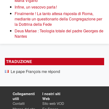
Maria Vigano
Infine, un vescovo parla !
Finalmente ! La tanto attesa risposta di Roma,
mediante un questionario della Congregazione per
la Dottrina della Fede
Deus Mariae : Teologia totale del padre Georges de
Nantes
TRADUZIONE
Le pape François me répond
Collegamenti
I nostri siti
utili
Web
Contatti
Sito web VOD
Mappa del sito
En France