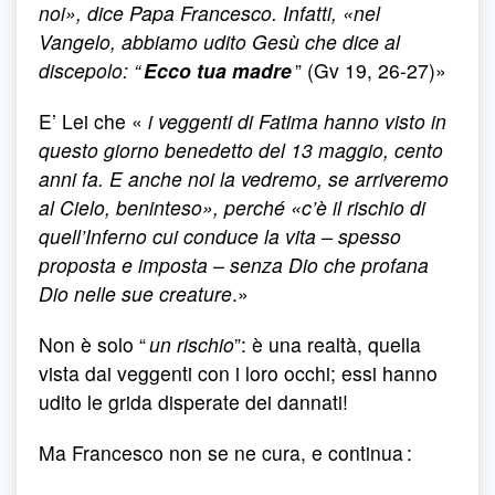
noi», dice Papa Francesco. Infatti, «nel
Vangelo, abbiamo udito Gesù che dice al
discepolo: “
Ecco tua madre
” (Gv 19, 26-27)»
E’ Lei che «
i veggenti di Fatima hanno visto in
questo giorno benedetto del 13 maggio, cento
anni fa. E anche noi la vedremo, se arriveremo
al Cielo, beninteso», perché «c’è il rischio di
quell’Inferno cui conduce la vita – spesso
proposta e imposta – senza Dio che profana
Dio nelle sue creature
.»
Non è solo “
un rischio
”: è una realtà, quella
vista dai veggenti con i loro occhi; essi hanno
udito le grida disperate dei dannati!
Ma Francesco non se ne cura, e continua :