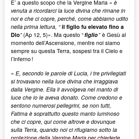
E’ a questo scopo che la Vergine Maria «
è
venuta a ricordarci la luce divina che rimane in
noi e che ci copre, perché, come abbiamo udito
nella prima lettura, “
il figlio fu elevato fino a
Dio
”
(Ap 12, 5)». Ma questo “
figlio
” è Gesù al
momento dell’Ascensione, mentre noi siamo
sempre su questa Terra, sospesi tra il Cielo e
l’Inferno !
«
E, secondo le parole di Lucia, i tre privilegiati
si trovavano nella luce divina che irraggiava
dalla Vergine. Ella li avvolgeva nel manto di
luce che io le aveva donato. Come credono e
sentono numerosi pellegrini, se non tutti,
Fatima è soprattutto questo manto luminoso
che ci copre, qui come altrove e dovunque
sulla Terra, quando noi ci rifugiamo sotto la
protezione della Vergine Maria per chiederle,