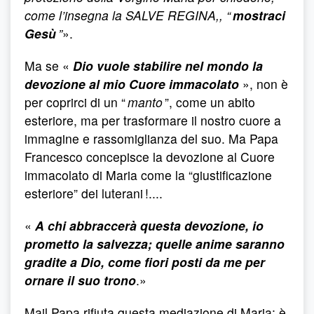
come l’insegna la SALVE REGINA,, “
mostraci
Gesù
”
».
Ma se «
Dio vuole stabilire nel mondo la
devozione al mio Cuore immacolato
», non è
per coprirci di un “
manto
”, come un abito
esteriore, ma per trasformare il nostro cuore a
immagine e rassomiglianza del suo. Ma Papa
Francesco concepisce la devozione al Cuore
immacolato di Maria come la “giustificazione
esteriore” dei luterani !....
«
A chi abbraccerà questa devozione, io
prometto la salvezza; quelle anime saranno
gradite a Dio, come fiori posti da me per
ornare il suo trono
.»
Mail Papa rifiuta questa mediazione di Maria: è