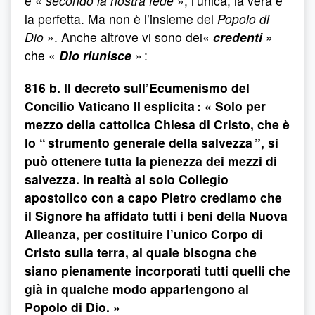
è «
secondo la nostra fede
», l’unica, la vera e
la perfetta. Ma non è l’insieme del
Popolo di
Dio
». Anche altrove vi sono dei«
credenti
»
che «
Dio riunisce
» :
816 b. Il decreto sull’Ecumenismo del
Concilio Vaticano II esplicita : « Solo per
mezzo della cattolica Chiesa di Cristo, che è
lo “ strumento generale della salvezza ”, si
può ottenere tutta la pienezza dei mezzi di
salvezza. In realtà al solo Collegio
apostolico con a capo Pietro crediamo che
il Signore ha affidato tutti i beni della Nuova
Alleanza, per costituire l’unico Corpo di
Cristo sulla terra, al quale bisogna che
siano pienamente incorporati tutti quelli che
già in qualche modo appartengono al
Popolo di Dio. »