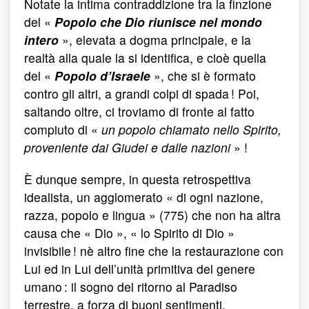
Notate la intima contraddizione tra la finzione
del «
Popolo che Dio riunisce nel mondo
intero
», elevata a dogma principale, e la
realtà alla quale la si identifica, e cioè quella
del «
Popolo d’Israele
», che si è formato
contro gli altri, a grandi colpi di spada ! Poi,
saltando oltre, ci troviamo di fronte al fatto
compiuto di «
un popolo chiamato nello Spirito,
proveniente dai Giudei e dalle nazioni
» !
È dunque sempre, in questa retrospettiva
idealista, un agglomerato « di ogni nazione,
razza, popolo e lingua » (775) che non ha altra
causa che « Dio », « lo Spirito di Dio »
invisibile ! nè altro fine che la restaurazione con
Lui ed in Lui dell’unità primitiva del genere
umano : il sogno del ritorno al Paradiso
terrestre, a forza di buoni sentimenti.